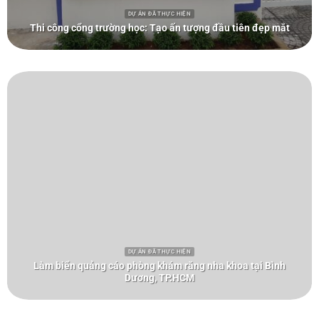
DỰ ÁN ĐÃ THỰC HIỆN
Thi công cổng trường học: Tạo ấn tượng đầu tiên đẹp mắt
DỰ ÁN ĐÃ THỰC HIỆN
Làm biển quảng cáo phòng khám răng nha khoa tại Bình
Dương, TP.HCM