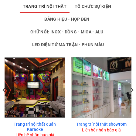
TRANG TRÍ NỘI THẤT
TỔ CHỨC SỰ KIỆN
BẢNG HIỆU - HỘP ĐÈN
CHỮ NỔI: INOX - ĐỒNG - MICA - ALU
LED ĐIỆN TỬ MA TRẬN - PHUN MÀU
Trang trí nội thất quán
Trang trí nội thất showrom
Karaoke
Liên hệ nhận báo giá
Liên hệ nhận báo giá