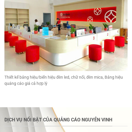
Thiết kế bảng hiệu/biển hiệu đèn led, chữ nổi, đèn mica, Bảng hiệu
quáng cáo giá cả hợp lý
DỊCH VỤ NỔI BẬT CỦA QUẢNG CÁO NGUYỄN VINH