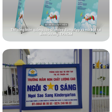
DỰ ÁN ĐÃ THỰC HIỆN
Thi công biển quảng cáo Standee đứng đẹp và nổi bật tại
Bình Dương, TP.HCM