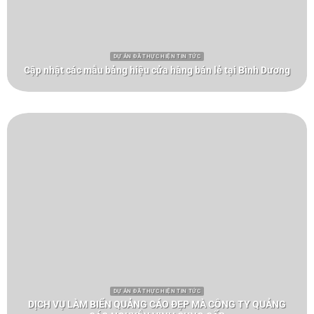
DỰ ÁN ĐÃ THỰC HIỆN TIN TỨC
Cập nhật các mẫu bảng hiệu cửa hàng bán lẻ tại Bình Dương
DỰ ÁN ĐÃ THỰC HIỆN TIN TỨC
DỊCH VỤ LÀM BIỂN QUẢNG CÁO ĐẸP MÀ CÔNG TY QUẢNG