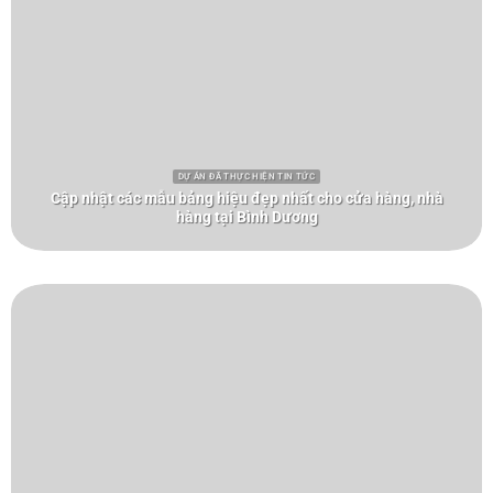
DỰ ÁN ĐÃ THỰC HIỆN TIN TỨC
Cập nhật các mẫu bảng hiệu đẹp nhất cho cửa hàng, nhà
hàng tại Bình Dương