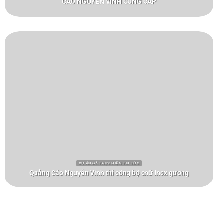
CÁO NGUYỄN VINH CUNG CẤP
DỰ ÁN ĐÃ THỰC HIỆN TIN TỨC
Quảng Cáo Nguyễn Vinh thi công bộ chữ Inox gương