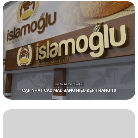
DỰ ÁN ĐÃ THỰC HIỆN
CẬP NHẬT CÁC MẪU BẢNG HIỆU ĐẸP THÁNG 10