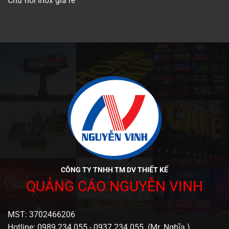
Chữ nổi Inox giá rẻ
CÔNG TY TNHH TM DV THIẾT KẾ
QUẢNG CÁO NGUYỄN VINH
MST: 3702466206
Hotline: 0989 234 055 - 0937 234 055 (Mr. Nghĩa )